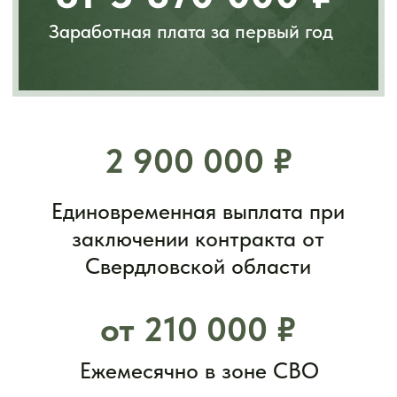
1 миллион ₽
За уничтожение танка. Максимальные
выплаты предусмотрены за Leopard, Abrams
или Challenger
до 5 000 000 ₽
500 тысяч ₽