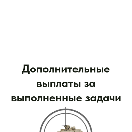
За уничтожение самолета или ракетных
комплексов HIMARS и «Точка У»
300 тысяч ₽
За сбитый вертолет
200 тысяч ₽