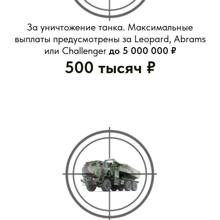
Бронированная машина, самоходная
артиллерийская или зенитная ракетная
установка, реактивная система залпового
огня, беспилотник и тактическая ракета,
системы «Ольха», «Смерч», «Ураган».
50 тысяч ₽
Поощрительные выплаты
отличившимся военнослужащим за
успешное выполнение боевых задач
100 тысяч ₽