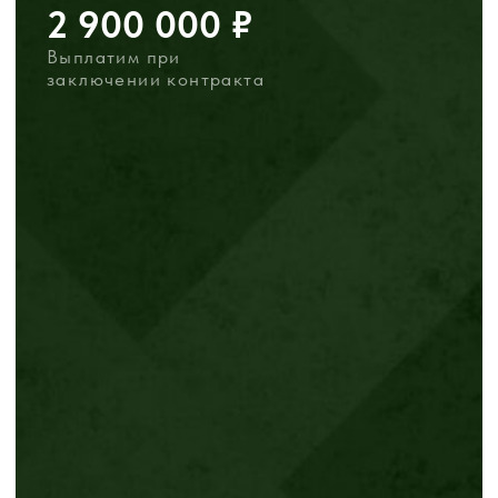
Спишем кредиты в размере
до
10 МЛН рублей