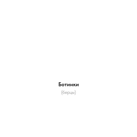
Ботинки
(берцы)
Заключить контракт,