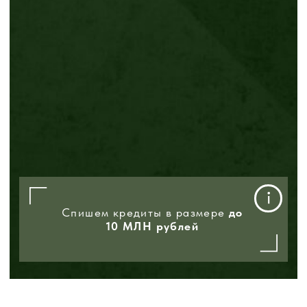
Кто может стать
контрактником
от Свердловской
области?
Граждане в возрасте от 18 до 60 лет
Граждане РФ и
иностранцы
Состояние здоровья - годен или
ограниченно годен (категории
А, Б, В)
С опытом военной службы и без него
*Срок заключения контракта
на 1 год, на 3 года, на 5 лет