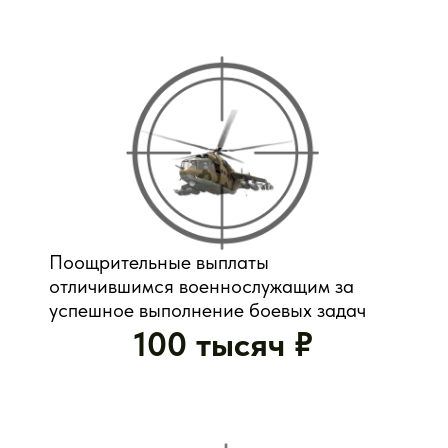
Региональные меры поддержки
Льготные кредиты и налоговые каникулы
Квоты в вузы и бесплатное питание для детей
военнослужащих
Социальные гарантии: ипотека от Минобороны,
служебное жильё, льготы ветеранам
Право сохранить рабочее место во время службы