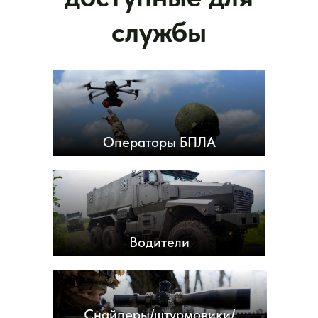
обслуживание
службы
Бесплатное обследование, лечение и реабилитация
в военно-медицинских учреждениях для
военнослужащих и членов их семей.
Операторы БПЛА
Водители
Оплачиваемый отпуск
Гарантированный оплачиваемый отпуск каждые 6
месяцев продолжительностью 14 дней.
Снайперы/штурмовики/