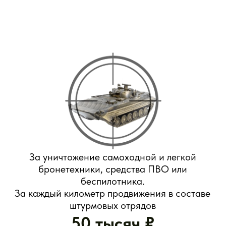
Служба по контракту
от Свердловской области
это: