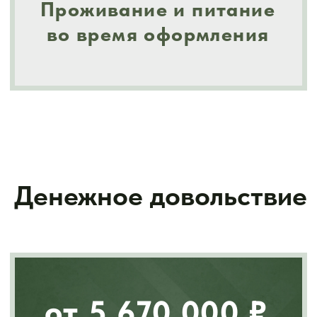
Дополнительные
выплаты за
выполненные задачи
За захват танка Leopard,
Abrams, Challenger или
пусковой установки HIMARS