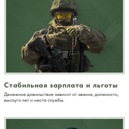
Обязательные
Паспорт
Банковские реквизиты
Анкета
Автобиография
При наличии
трудовая книжка;
военный билет;
документ, подтверждающий уровень
образования;
копия свидетельства о браке;
копия свидетельств о рождении детей;
служебная характеристика с последнего
места работы или учебы.